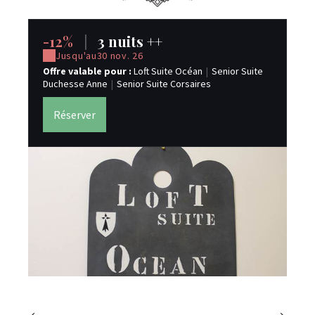
-12%
|
3 nuits ++
-
Jusqu'au
30 nov. 26
Offre valable pour :
Loft Suite Océan
|
Senior Suite
Of
Duchesse Anne
|
Senior Suite Corsaires
Du
Réserver