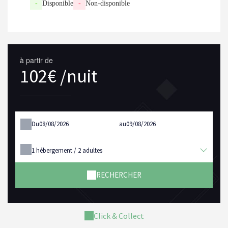
-
Disponible
-
Non-disponible
à partir de
102€ /nuit
Du
au
1
hébergement /
2
adultes
RECHERCHER
Click & Collect