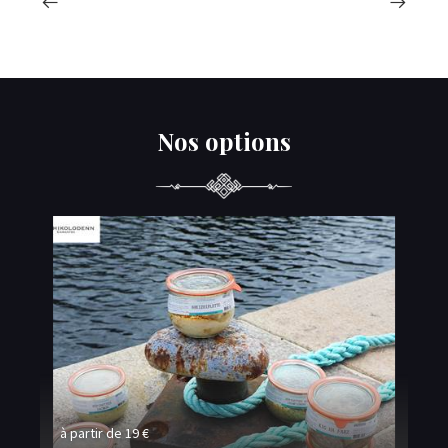
Nos options
à partir de 19 €
à p