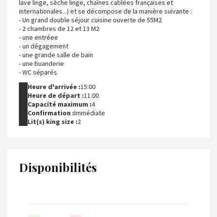
lave linge, sèche linge, chaînes cablées françaises et
internationales...) et se décompose de la manière suivante :
- Un grand double séjour cuisine ouverte de 55M2
- 2 chambres de 12 et 13 M2
- une entréee
- un dégagement
- une grande salle de bain
- une buanderie
- WC séparés
Heure d'arrivée :
15:00
Heure de départ :
11:00
Capacité maximum :
4
Confirmation :
Immédiate
Lit(s) king size :
2
Disponibilités